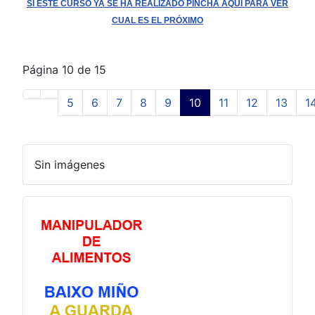
SI ESTE CURSO YA SE HA REALIZADO PINCHA AQUÍ PARA VER
CUAL ES EL PRÓXIMO
Página 10 de 15
5
6
7
8
9
10
11
12
13
1
Sin imágenes