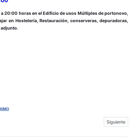
:00
 20:00 horas en el Edificio de usos Múltiples de portonovo,
ajar en Hostelería, Restauración, conserveras, depuradoras,
 adjunto.
ÓXIMO
e 10:30 a 13:30
Artículo siguie
Siguiente