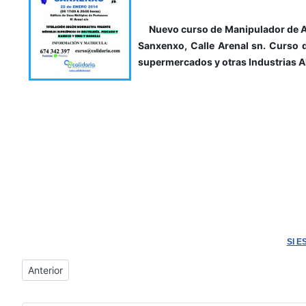
Nuevo curso de Manipulador de Alim
Sanxenxo, Calle Arenal sn. Curso d
supermercados y otras Industrias Al
SI E
Artículo anterior: Concello de Cambados - Cofradía de Pescad
Anterior