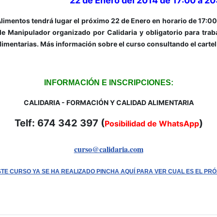
22 de Enero del 2014 de 17:00 a 20
entos tendrá lugar el próximo 22 de Enero en horario de 17:00 a
e Manipulador organizado por Calidaria y obligatorio para trab
imentarias. Más información sobre el curso consultando el cartel
INFORMACIÓN E INSCRIPCIONES:
CALIDARIA - FORMACIÓN Y CALIDAD ALIMENTARIA
Telf: 674 342 397 (
)
Posibilidad de WhatsApp
curso@calidaria.com
STE CURSO YA SE HA REALIZADO PINCHA AQUÍ PARA VER CUAL ES EL PR
ores - Curso de Manipulador de Alimentos el 23 de Enero del 2014 d