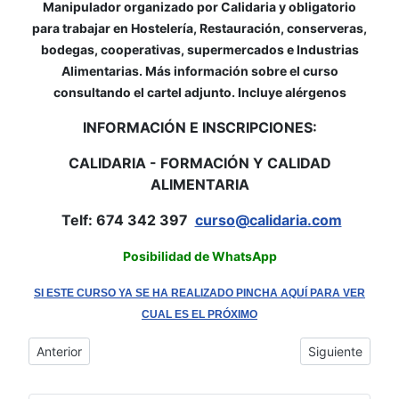
Manipulador organizado por Calidaria y obligatorio
para trabajar en Hostelería, Restauración, conserveras,
bodegas, cooperativas, supermercados e Industrias
Alimentarias. Más información sobre el curso
consultando el cartel adjunto. Incluye alérgenos
INFORMACIÓN E INSCRIPCIONES:
CALIDARIA - FORMACIÓN Y CALIDAD
ALIMENTARIA
Telf: 674 342 397
curso@calidaria.com
Posibilidad de WhatsApp
SI ESTE CURSO YA SE HA REALIZADO PINCHA AQUÍ PARA VER
CUAL ES EL PRÓXIMO
Artículo anterior: Curso de Manipulador de Alimentos en Sanxe
Artículo siguie
Anterior
Siguiente