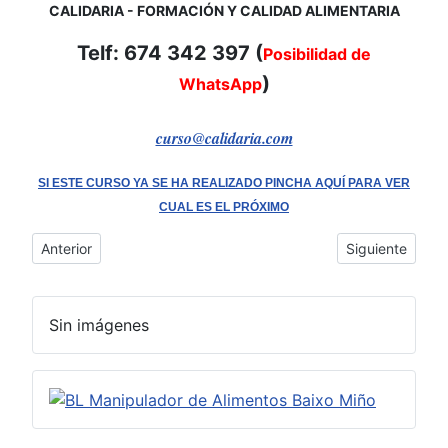
CALIDARIA - FORMACIÓN Y CALIDAD ALIMENTARIA
Telf: 674 342 397 (
Posibilidad de
)
WhatsApp
curso@calidaria.com
SI ESTE CURSO YA SE HA REALIZADO PINCHA AQUÍ PARA VER
CUAL ES EL PRÓXIMO
Artículo anterior: Cofradía de Pescadores de Cambados - Cur
Artículo siguie
Anterior
Siguiente
Sin imágenes