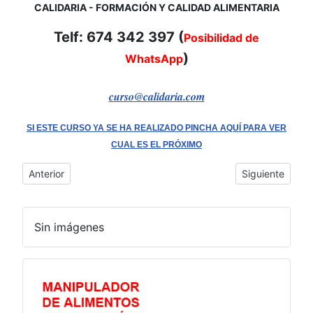
CALIDARIA - FORMACIÓN Y CALIDAD ALIMENTARIA
Telf: 674 342 397 (
Posibilidad de
)
WhatsApp
curso@calidaria.com
SI ESTE CURSO YA SE HA REALIZADO PINCHA AQUÍ PARA VER
CUAL ES EL PRÓXIMO
Artículo anterior: Cofradía de Pescadores - Concello de Camb
Artículo siguie
Anterior
Siguiente
Sin imágenes